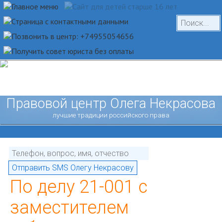
Правовой центр Олега Некрасова
лучшие традиции российского права
По делу 21-001 с
заместителем